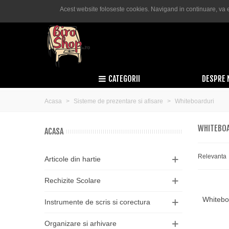
Acest website foloseste cookies. Navigand in continuare, va e
Română
Lei RON
Comanda telefonica:
0755 050 600
s
CATEGORII
DESPRE 
Acasa
>
Sisteme de prezentare si afisare
>
Whiteboarduri
WHITEBOA
ACASA
Relevanta
Articole din hartie
Rechizite Scolare
Whitebo
Adau
Instrumente de scris si corectura
Organizare si arhivare