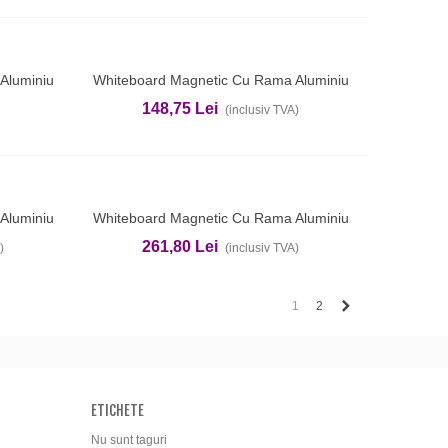
Aluminiu
Whiteboard Magnetic Cu Rama Aluminiu
Adauga In Cos
90x120cm EVOffice
148,75 Lei
(inclusiv TVA)
Aluminiu
Whiteboard Magnetic Cu Rama Aluminiu
Adauga In Cos
100x200cm EVOffice
261,80 Lei
)
(inclusiv TVA)
Urmatorul
1
2
ETICHETE
Nu sunt taguri