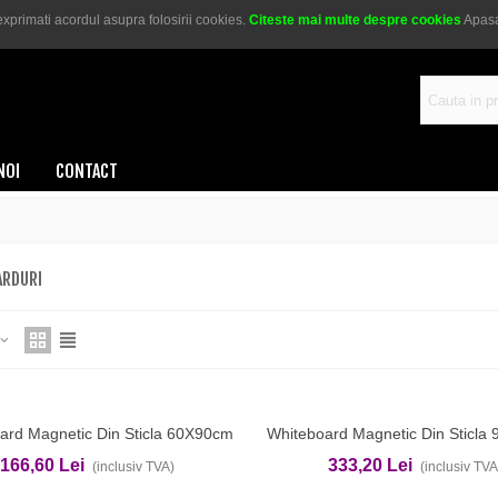
xprimati acordul asupra folosirii cookies.
Citeste mai multe despre cookies
Apasa
au
0721 269 648
NOI
CONTACT
RDURI
ard Magnetic Din Sticla 60X90cm
Whiteboard Magnetic Din Sticla
ga In Cos
Adauga In Cos
EVOffice
EVOffice
166,60 Lei
333,20 Lei
(inclusiv TVA)
(inclusiv TVA