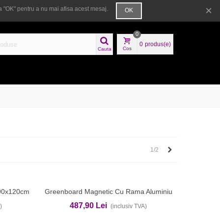
×
 "OK" pentru a nu mai afisa acest mesaj.
OK
Bine ai venit
Autentificare
Ajutor
0
0
produs(e)
Cos
Cauta
Urmatorul
1/2
 90x120cm
Greenboard Magnetic Cu Rama Aluminiu
Adauga In Cos
120x240cm EVOffice
487,90 Lei
)
(inclusiv TVA)