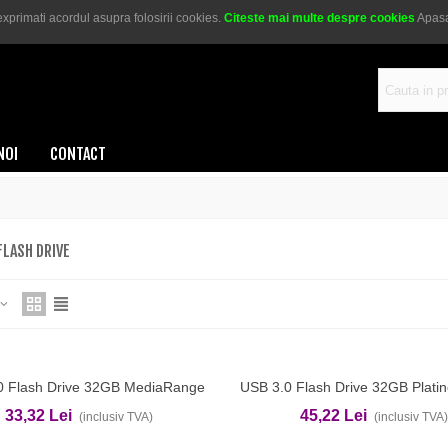
xprimati acordul asupra folosirii cookies.
Citeste mai multe despre cookies
Apasa
au
0721 269 648
NOI
CONTACT
FLASH DRIVE
0 Flash Drive 32GB MediaRange
USB 3.0 Flash Drive 32GB Plati
ga In Cos
Adauga In Cos
33,32 Lei
45,22 Lei
(inclusiv TVA)
(inclusiv TVA)