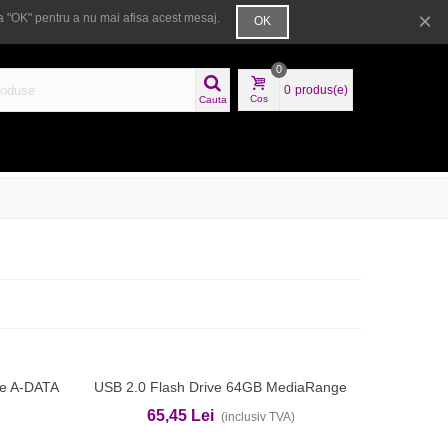
×
 "OK" pentru a nu mai afisa acest mesaj.
OK
Bine ai venit
Autentificare
Ajutor
0
0
produs(e)
Cos
Cauta
ne A-DATA
USB 2.0 Flash Drive 64GB MediaRange
Adauga In Cos
65,45 Lei
(inclusiv TVA)