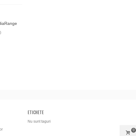
diaRange
)
ETICHETE
Nu sunt taguri
or
0