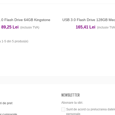
.0 Flash Drive 64GB Kingstone
USB 3.0 Flash Drive 128GB Me
ga In Cos
Adauga In Cos
89,25 Lei
165,41 Lei
(inclusiv TVA)
(inclusiv TVA
 1-5 din 5 produs(e)
NEWSLETTER
Abonare la stiri.
i de pret
Sunt de acord cu prelucrarea datel
personale.
i cumparate