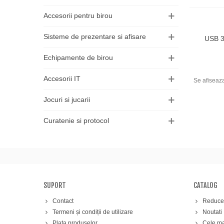
Accesorii pentru birou
Sisteme de prezentare si afisare
USB 3
Adau
Echipamente de birou
Accesorii IT
Se afiseaza
Jocuri si jucarii
Curatenie si protocol
SUPORT
CATALOG
Contact
Reducer
Termeni și condiții de utilizare
Noutati
Plata produselor
Cele ma