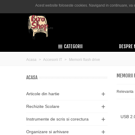
Acest website foloseste cookies. Navigand in continuare, va e
Română
Lei RON
Comanda telefonica:
0755 050 600
s
CATEGORII
DESPRE 
Acasa
>
Accesorii IT
>
Memorii flash drive
MEMORII 
ACASA
Relevanta
Articole din hartie
Rechizite Scolare
USB 2.
Adau
Instrumente de scris si corectura
Organizare si arhivare