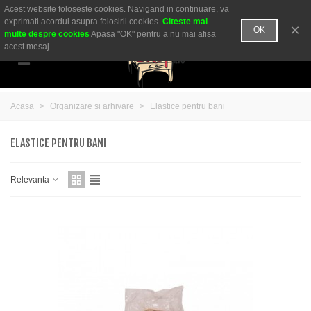
Acest website foloseste cookies. Navigand in continuare, va
Comanda telefonica:
0755 050 600
sau
0721 269 648
exprimati acordul asupra folosirii cookies.
Citeste mai
×
OK
multe despre cookies
Apasa "OK" pentru a nu mai afisa
acest mesaj.
Acasa
>
Organizare si arhivare
>
Elastice pentru bani
ELASTICE PENTRU BANI
Relevanta