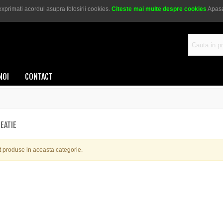
xprimati acordul asupra folosirii cookies.
Citeste mai multe despre cookies
Apasa
sau
0721 269 648
NOI
CONTACT
EATIE
 produse in aceasta categorie.