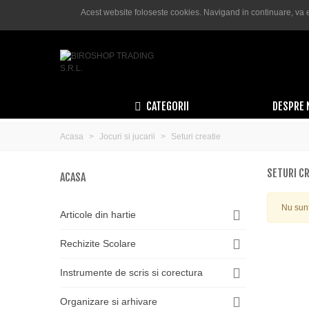
Acest website foloseste cookies. Navigand in continuare, va e
Română
Lei RON
Comanda telefonica:
0755 050 600
CATEGORII
DESPRE 
Acasa
>
Jocuri si jucarii
>
Seturi creatie
SETURI CR
ACASA
Nu sunt
Articole din hartie
Rechizite Scolare
Instrumente de scris si corectura
Organizare si arhivare