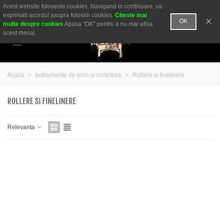
Acest website foloseste cookies. Navigand in continuare, va
Comanda telefonica:
0755 050 600
sau
0721 269 648
exprimati acordul asupra folosirii cookies.
Citeste mai
×
OK
multe despre cookies
Apasa "OK" pentru a nu mai afisa
acest mesaj.
Acasa
>
Instrumente de scris si corectura
>
Rollere si finelinere
ROLLERE SI FINELINERE
Relevanta