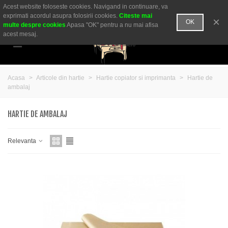
Acest website foloseste cookies. Navigand in continuare, va
Comanda telefonica:
0755 050 600
sau
0721 269 648
exprimati acordul asupra folosirii cookies.
Citeste mai
×
OK
multe despre cookies
Apasa "OK" pentru a nu mai afisa
acest mesaj.
Acasa
>
Articole din hartie
>
Hartie copiator si imprimanta
>
Hartie de
ambalaj
HARTIE DE AMBALAJ
Relevanta